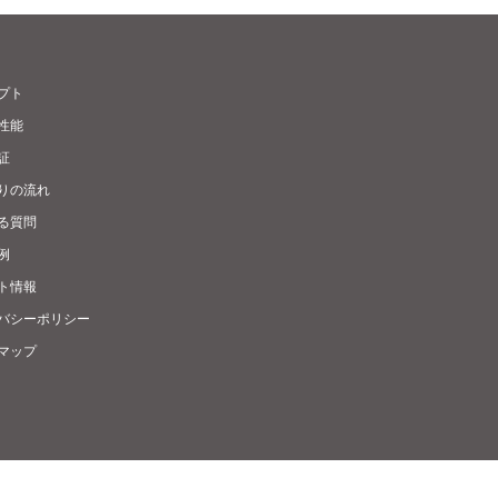
プト
性能
証
りの流れ
る質問
例
ト情報
バシーポリシー
マップ