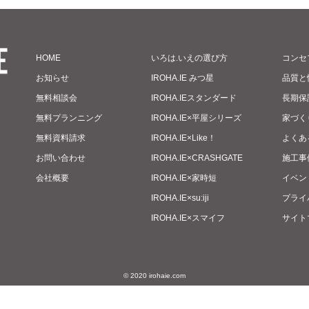
HOME
いろは.いえの選び方
コンセ
お知らせ
IROHA.IE みつ星
品質と
無料相談会
IROHA.IEスタンダード
長期保
無料プランニング
IROHA.IE×平屋シリーズ
家づく
無料資料請求
IROHA.IE×Like！
よくあ
お問い合わせ
IROHA.IE×CRASHGATE
施工事
会社概要
IROHA.IE×家時短
イベン
IROHA.IE×su:iji
プライ
IROHA.IE×スマイフ
サイト
© 2020 irohaie.com