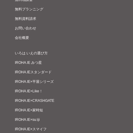
無料プランニング
無料資料請求
お問い合わせ
会社概要
いろは.いえの選び方
IROHA.IE みつ星
IROHA.IEスタンダード
IROHA.IE×平屋シリーズ
IROHA.IE×Like！
IROHA.IE×CRASHGATE
IROHA.IE×家時短
IROHA.IE×su:iji
IROHA.IE×スマイフ