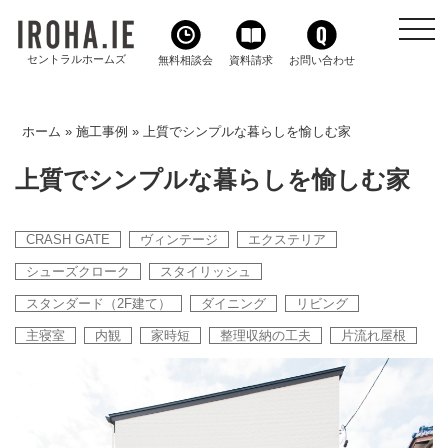
toggl
navig
セントラルホームズ
無料相談会
資料請求
お問い合わせ
ホーム
»
施工事例
»
上質でシンプルな暮らしを愉しむ家
上質でシンプルな暮らしを愉しむ家
CRASH GATE
ヴィンテージ
エクステリア
シューズクローク
スタイリッシュ
スタンダード（2F建て）
ダイニング
リビング
主寝室
内観
家時短
整理収納の工夫
片流れ屋根