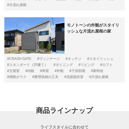
#片流れ屋根
モノトーンの外観がスタイリ
ッシュな片流れ屋根の家
#CRASH GATE
#ヴィンテージ
#キッチン
#スタイリッシュ
#スタンダード（2F建て）
#ダイニング
#リビング
#ロフト
#主寝室
#内観
#和室
#外観
#子供部屋
#家時短
#掃除がラク
#整理収納の工夫
#洗面脱衣室
#片流れ屋根
商品ラインナップ
ライフスタイルに合わせて