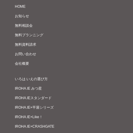
HOME
お知らせ
無料相談会
無料プランニング
無料資料請求
お問い合わせ
会社概要
いろは.いえの選び方
IROHA.IE みつ星
IROHA.IEスタンダード
IROHA.IE×平屋シリーズ
IROHA.IE×Like！
IROHA.IE×CRASHGATE