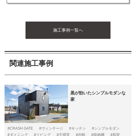
施工事例一覧へ
関連施工事例
黒が効いたシンプルモダンな
家
#CRASH GATE
#ヴィンテージ
#キッチン
#シンプルモダン
#ダイニング
#リビング
#主寝室
#内観
#収納棚
#和室