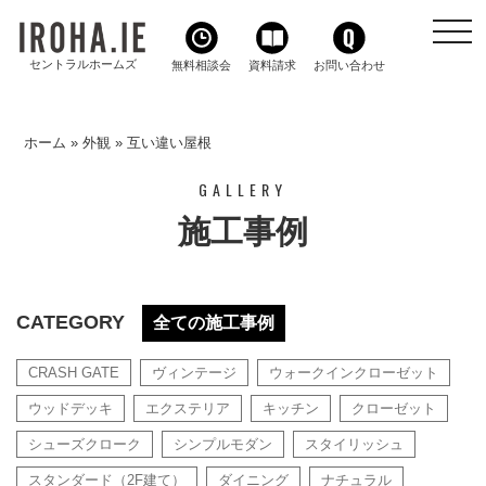
toggl
navig
セントラルホームズ
無料相談会
資料請求
お問い合わせ
ホーム
»
外観
»
互い違い屋根
GALLERY
施工事例
CATEGORY
全ての施工事例
CRASH GATE
ヴィンテージ
ウォークインクローゼット
ウッドデッキ
エクステリア
キッチン
クローゼット
シューズクローク
シンプルモダン
スタイリッシュ
スタンダード（2F建て）
ダイニング
ナチュラル