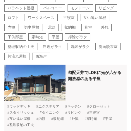
パラペット屋根
バルコニー
モノトーン
リビング
ロフト
ワークスペース
主寝室
互い違い屋根
内観
切妻屋根
北欧
収納棚
和室
外観
子供部屋
家時短
平屋
掃除がラク
整理収納の工夫
料理がラク
洗濯がラク
洗面脱衣室
片流れ屋根
西海岸
勾配天井でLDKに光が広がる
開放感のある平屋
#ウッドデッキ
#エクステリア
#キッチン
#クローゼット
#スタイリッシュ
#ダイニング
#リビング
#主寝室
#互い違い屋根
#内観
#収納棚
#外観
#家時短
#平屋
#整理収納の工夫