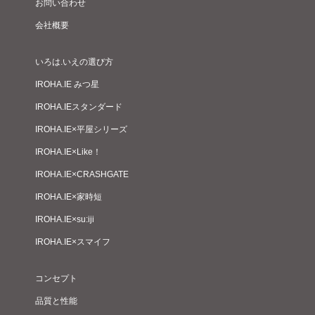
お問い合わせ
会社概要
いろは.いえの選び方
IROHA.IE みつ星
IROHA.IEスタンダード
IROHA.IE×平屋シリーズ
IROHA.IE×Like！
IROHA.IE×CRASHGATE
IROHA.IE×家時短
IROHA.IE×su:iji
IROHA.IE×スマイフ
コンセプト
品質と性能